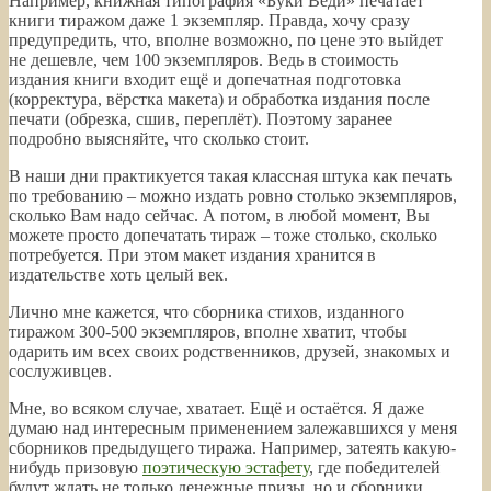
Например, книжная типография «Буки Веди» печатает
книги тиражом даже 1 экземпляр. Правда, хочу сразу
предупредить, что, вполне возможно, по цене это выйдет
не дешевле, чем 100 экземпляров. Ведь в стоимость
издания книги входит ещё и допечатная подготовка
(корректура, вёрстка макета) и обработка издания после
печати (обрезка, сшив, переплёт). Поэтому заранее
подробно выясняйте, что сколько стоит.
В наши дни практикуется такая классная штука как печать
по требованию – можно издать ровно столько экземпляров,
сколько Вам надо сейчас. А потом, в любой момент, Вы
можете просто допечатать тираж – тоже столько, сколько
потребуется. При этом макет издания хранится в
издательстве хоть целый век.
Лично мне кажется, что сборника стихов, изданного
тиражом 300-500 экземпляров, вполне хватит, чтобы
одарить им всех своих родственников, друзей, знакомых и
сослуживцев.
Мне, во всяком случае, хватает. Ещё и остаётся. Я даже
думаю над интересным применением залежавшихся у меня
сборников предыдущего тиража. Например, затеять какую-
нибудь призовую
поэтическую эстафету
, где победителей
будут ждать не только денежные призы, но и сборники