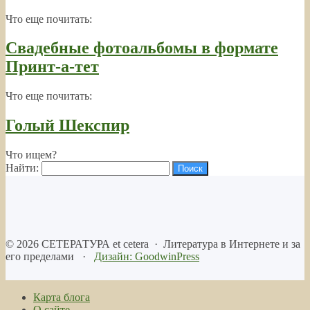
Что еще почитать:
Свадебные фотоальбомы в формате
Принт-а-тет
Что еще почитать:
Голый Шекспир
Что ищем?
Найти:
©
2026
СЕТЕРАТУРА et cetera
·
Литература в Интернете и за
его пределами
·
Дизайн: GoodwinPress
Карта блога
О сайте