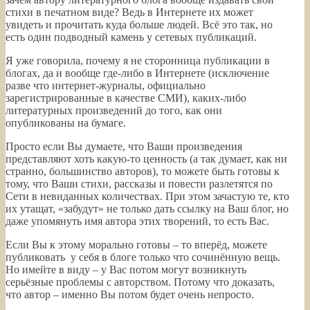
стихи в печатном виде? Ведь в Интернете их может
увидеть и прочитать куда больше людей. Всё это так, но
есть один подводный камень у сетевых публикаций.
Я уже говорила, почему я не сторонница публикации в
блогах, да и вообще где-либо в Интернете (исключение
разве что интернет-журналы, официально
зарегистрированные в качестве СМИ), каких-либо
литературных произведений до того, как они
опубликованы на бумаге.
Просто если Вы думаете, что Ваши произведения
представляют хоть какую-то ценность (а так думает, как ни
странно, большинство авторов), то можете быть готовы к
тому, что Ваши стихи, рассказы и повести разлетятся по
Сети в невиданных количествах. При этом зачастую те, кто
их утащат, «забудут» не только дать ссылку на Ваш блог, но
даже упомянуть имя автора этих творений, то есть Вас.
Если Вы к этому морально готовы – то вперёд, можете
публиковать у себя в блоге только что сочинённую вещь.
Но имейте в виду – у Вас потом могут возникнуть
серьёзные проблемы с авторством. Потому что доказать,
что автор – именно Вы потом будет очень непросто.