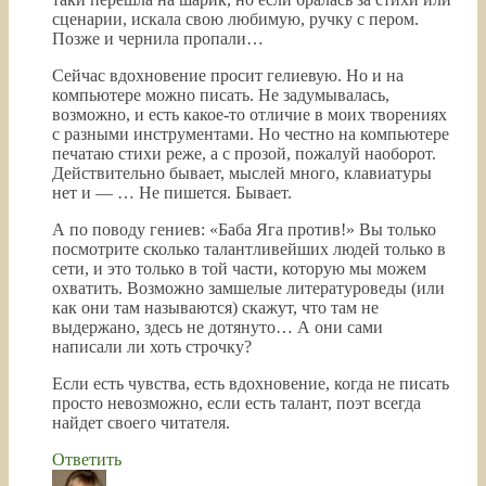
сценарии, искала свою любимую, ручку с пером.
Позже и чернила пропали…
Сейчас вдохновение просит гелиевую. Но и на
компьютере можно писать. Не задумывалась,
возможно, и есть какое-то отличие в моих творениях
с разными инструментами. Но честно на компьютере
печатаю стихи реже, а с прозой, пожалуй наоборот.
Действительно бывает, мыслей много, клавиатуры
нет и — … Не пишется. Бывает.
А по поводу гениев: «Баба Яга против!» Вы только
посмотрите сколько талантливейших людей только в
сети, и это только в той части, которую мы можем
охватить. Возможно замшелые литературоведы (или
как они там называются) скажут, что там не
выдержано, здесь не дотянуто… А они сами
написали ли хоть строчку?
Если есть чувства, есть вдохновение, когда не писать
просто невозможно, если есть талант, поэт всегда
найдет своего читателя.
Ответить