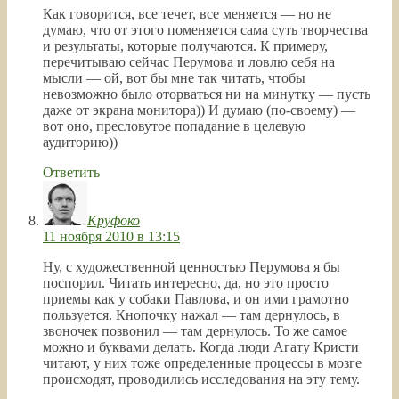
Как говорится, все течет, все меняется — но не
думаю, что от этого поменяется сама суть творчества
и результаты, которые получаются. К примеру,
перечитываю сейчас Перумова и ловлю себя на
мысли — ой, вот бы мне так читать, чтобы
невозможно было оторваться ни на минутку — пусть
даже от экрана монитора)) И думаю (по-своему) —
вот оно, пресловутое попадание в целевую
аудиторию))
Ответить
Круфоко
11 ноября 2010 в 13:15
Ну, с художественной ценностью Перумова я бы
поспорил. Читать интересно, да, но это просто
приемы как у собаки Павлова, и он ими грамотно
пользуется. Кнопочку нажал — там дернулось, в
звоночек позвонил — там дернулось. То же самое
можно и буквами делать. Когда люди Агату Кристи
читают, у них тоже определенные процессы в мозге
происходят, проводились исследования на эту тему.