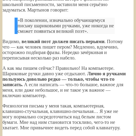
школьной письменности, заставили меня серьёзно
задуматься. Мартынов говорит:
«В поколении, изначально обучающемуся
письму шариковыми ручками, уже никогда не
сможет появиться великий поэт».
Видимо,
великий поэт должен писать перьями
. Потому
что — как человек пишет пером? Медленно, вдумчиво,
осторожно подбирая фразы. Нередко зачёркивая и
переписывая несколько раз набело.
А как мы пишем сейчас? Правильно! На компьютере.
Шариковые ручки давно уже отдыхают.
Лично я ручками
пользуюсь довольно редко — только, чтобы что-то
записать.
А если написать — что-то большое, важное для
меня, или даже небольшое, и не такое уж важное —
включаю компьютер.
Физиология письма у меня такая, компьютерная,
клавишно-стучальная, клавишно-печальная… Я уже не
могу нормально сосредоточиться над белым листом
бумаги. Мне над ним становится тоскливо, чего-то не
хватает. Мне привычнее видеть перед собой клавиатуру.