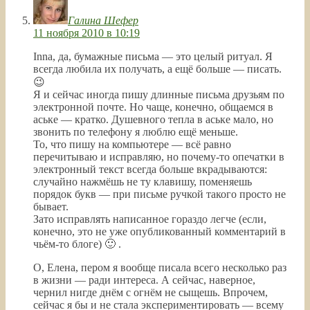
Галина Шефер
11 ноября 2010 в 10:19
Inna, да, бумажные письма — это целый ритуал. Я
всегда любила их получать, а ещё больше — писать.
😉
Я и сейчас иногда пишу длинные письма друзьям по
электронной почте. Но чаще, конечно, общаемся в
аське — кратко. Душевного тепла в аське мало, но
звонить по телефону я люблю ещё меньше.
То, что пишу на компьютере — всё равно
перечитываю и исправляю, но почему-то опечатки в
электронный текст всегда больше вкрадываются:
случайно нажмёшь не ту клавишу, поменяешь
порядок букв — при письме ручкой такого просто не
бывает.
Зато исправлять написанное гораздо легче (если,
конечно, это не уже опубликованный комментарий в
чьём-то блоге) 🙂 .
О, Елена, пером я вообще писала всего несколько раз
в жизни — ради интереса. А сейчас, наверное,
чернил нигде днём с огнём не сыщешь. Впрочем,
сейчас я бы и не стала экспериментировать — всему