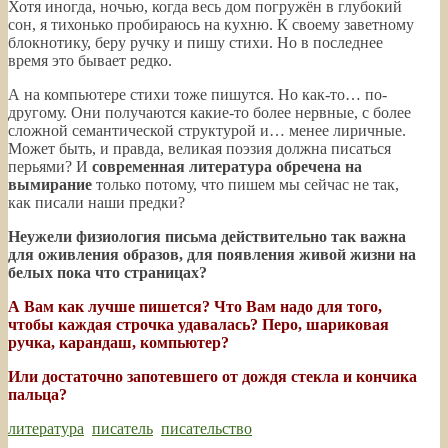
Хотя иногда, ночью, когда весь дом погружён в глубокий
сон, я тихонько пробираюсь на кухню. К своему заветному
блокнотику, беру ручку и пишу стихи. Но в последнее
время это бывает редко.
А на компьютере стихи тоже пишутся. Но как-то… по-
другому. Они получаются какие-то более нервные, с более
сложной семантической структурой и… менее лиричные.
Может быть, и правда, великая поэзия должна писаться
перьями? И
современная литература обречена на
вымирание
только потому, что пишем мы сейчас не так,
как писали наши предки?
Неужели физиология письма действительно так важна
для оживления образов, для появления живой жизни на
белых пока что страницах?
А Вам как лучше пишется? Что Вам надо для того,
чтобы каждая строчка удавалась? Перо, шариковая
ручка, карандаш, компьютер?
Или достаточно запотевшего от дождя стекла и кончика
пальца?
литература
,
писатель
,
писательство