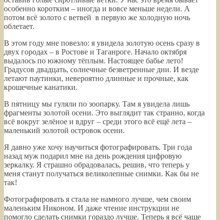
особенно коротким – иногда и вовсе меньше недели. А
потом всё золото с ветвей в первую же холодную ночь
облетает.
В этом году мне повезло: я увидела золотую осень сразу в
двух городах – в Ростове и Таганроге. Начало октября
выдалось по южному тёплым. Настоящее бабье лето!
Градусов двадцать, солнечные безветренные дни. И везде
летают паутинки, невероятно длинные и прочные, как
крошечные канатики.
В пятницу мы гуляли по зоопарку. Там я увидела лишь
фрагменты золотой осени. Это выглядит так странно, когда
всё вокруг зелёное и вдруг – среди этого всё ещё лета –
маленький золотой островок осени.
Я давно уже хочу научиться фотографировать. Три года
назад муж подарил мне на день рождения цифровую
зеркалку. Я страшно обрадовалась, решив, что теперь у
меня станут получаться великолепные снимки. Как бы не
так!
Фотографировать я стала не намного лучше, чем своим
маленьким Никоном. И даже чтение инструкции не
помогло сделать снимки гораздо лучше. Теперь я всё чаще