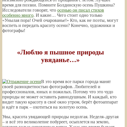
время для поэзии. Помните Болдинскую осень Пушкина?
Исследователи говорят, что
осенью он писал стихов
особенно много
. И какие… Чего стоит одно только
«Унылая пора! Очей очарованье!» Кто, как не поэты, могут
воспеть и передать красоту осени? Конечно, художники и
фотографы!
—
«Люблю я пышное природы
увяданье…»
—
В это время все парки города манят
своей разноцветностью фотографов. Любителей и
профессионалов, юных и пожилых. Потому что это чудо
природы не может оставить равнодушным. И каждый, кто
видит такую красоту в своё окно утром, берёт фотоаппарат
и идёт в парк – охотиться на золотую осень.
Увы, красота увядающей природы недолгая. Неделя–другая
– и всё это великолепие побуреет, осыплется на землю,
оставив голые сиротливые ветки. У нас это время бывает