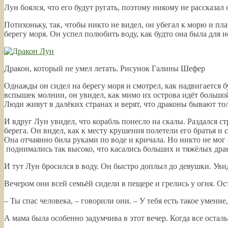
Лун боялся, что его будут ругать, поэтому никому не рассказал 
Потихоньку, так, чтобы никто не видел, он убегал к морю и пла
берегу моря. Он успел полюбить воду, как будто она была для 
Дракон, который не умел летать. Рисунок Галины Шефер
Однажды он сидел на берегу моря и смотрел, как надвигается б
вспышек молнии, он увидел, как мимо их острова идёт большой
Люди живут в далёких странах и верят, что драконы бывают тол
И вдруг Лун увидел, что корабль понесло на скалы. Раздался с
берега. Он видел, как к месту крушения полетели его братья и
Она отчаянно била руками по воде и кричала. Но никто не мог 
поднимались так высоко, что касались больших и тяжёлых драк
И тут Лун бросился в воду. Он быстро доплыл до девушки. Увид
Вечером они всей семьёй сидели в пещере и грелись у огня. О
– Ты спас человека, – говорили они. – У тебя есть такое умени
А мама была особенно задумчива в этот вечер. Когда все остал