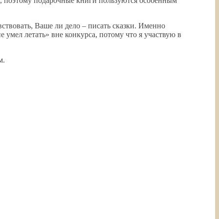
ок, поэтому подарочные книги пользуются особенным
ствовать, Ваше ли дело – писать сказки. Именно
е умел летать» вне конкурса, потому что я участвую в
м.