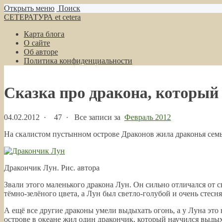
Открыть меню
Поиск
СЕТЕРАТУРА et cetera
Карта блога
О сайте
Об авторе
Политика конфиденциальности
Сказка про дракона, который 
04.02.2012
·
47 ·
Все записи за
Февраль 2012
На скалистом пустынном острове Драконов жила драконья семья
Дракончик Лун. Рис. автора
Звали этого маленького дракона Лун. Он сильно отличался от св
тёмно-зелёного цвета, а Лун был светло-голубой и очень стеснял
А ещё все другие драконы умели выдыхать огонь, а у Луна это н
острове в океане жил один дракончик, который научился выдыха