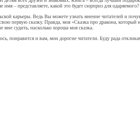
 И детям всех друзей и знакомых. Книга – всегда лучший подар
е имя – представляете, какой это будет сюрприз для одаряемого?
ской карьеры. Ведь Вы можете узнать мнение читателей и почув
свою первую сказку. Правда, моя «Сказка про дракона, который н
е мне судить, насколько хороша моя сказка.
юсь, понравится и вам, мои дорогие читатели. Буду рада отклика