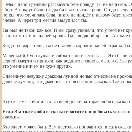
– Мы с папой решили рассказать тебе правду. Ты не наш сын. О
яйцо. А вокруг были следы битвы и пятна крови. Он до следующе
понял, что случилась беда, никто не придёт и некому будет вы
гнезде. А через три месяца вылупился ты.
Ты был не такой как все. И мы сразу увидели, что у тебя нет 
сын, хотя ты и не нашей крови. Ты – водяной дракон. А такие н
Когда ты вырастешь, ты не станешь королём нашей страны. Ты 
Маленький Лун слушал и слёзы текли из его глаз… Это были сл
верной смерти и приняли как родного в свою семью, и слёзы рад
это умение ничем не хуже других.
Спасённую девушку драконы лунной ночью отнесли на проходящ
дальше думают, что драконы – это всего лишь сказки. Так спо
————
Эту сказку я сочинила для своей дочки, которая любит сказки п
Если Вы тоже любите сказки и хотите попробовать что-то 
сказки».
Кто знает, может быть Вам настолько понравится писать сказки