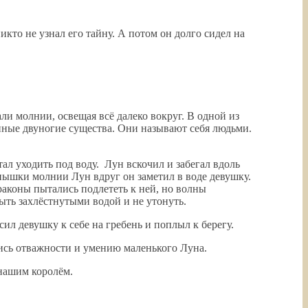
икто не узнал его тайну. А потом он долго сидел на
ли молнии, освещая всё далеко вокруг. В одной из
анные двуногие существа. Они называют себя людьми.
ал уходить под воду. Лун вскочил и забегал вдоль
вспышки молнии Лун вдруг он заметил в воде девушку.
Драконы пытались подлететь к ней, но волны
ыть захлёстнутыми водой и не утонуть.
сил девушку к себе на гребень и поплыл к берегу.
лись отважности и умению маленького Луна.
 нашим королём.