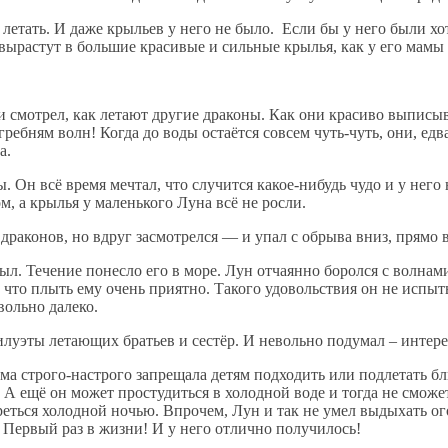
ел летать. И даже крыльев у него не было. Если бы у него были 
вырастут в большие красивые и сильные крылья, как у его мамы с
 и смотрел, как летают другие драконы. Как они красиво выпи
ребням волн! Когда до воды остаётся совсем чуть-чуть, они, ед
а.
. Он всё время мечтал, что случится какое-нибудь чудо и у нег
м, а крылья у маленького Луна всё не росли.
драконов, но вдруг засмотрелся — и упал с обрыва вниз, прямо 
 Течение понесло его в море. Лун отчаянно боролся с волнами, 
и что плыть ему очень приятно. Такого удовольствия он не испы
вольно далеко.
луэты летающих братьев и сестёр. И невольно подумал – интерес
ама строго-настрого запрещала детям подходить или подлетать б
 А ещё он может простудиться в холодной воде и тогда не сможе
реться холодной ночью. Впрочем, Лун и так не умел выдыхать ого
! Первый раз в жизни! И у него отлично получилось!