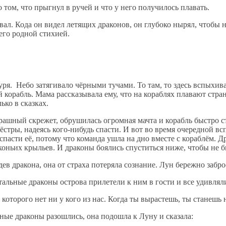
о том, что прыгнул в ручей и что у него получилось плавать.
вал. Кода он видел летящих драконов, он глубоко нырял, чтобы н
него родной стихией.
уря. Небо затягивало чёрными тучами. То там, то здесь вспыхива
 корабль. Мама рассказывала ему, что на кораблях плавают стр
ько в сказках.
трашный скрежет, обрушилась огромная мачта и корабль быстро ст
 сёстры, надеясь кого-нибудь спасти. И вот во время очередной 
спасти её, потому что команда ушла на дно вместе с кораблём. 
оньих крыльев. И драконы боялись спуститься ниже, чтобы не б
ев дракона, она от страха потеряла сознание. Лун бережно забро
стальные драконы острова прилетели к ним в гости и все удивля
е, которого нет ни у кого из нас. Когда ты вырастешь, ты станешь
ьные драконы разошлись, она подошла к Луну и сказала: