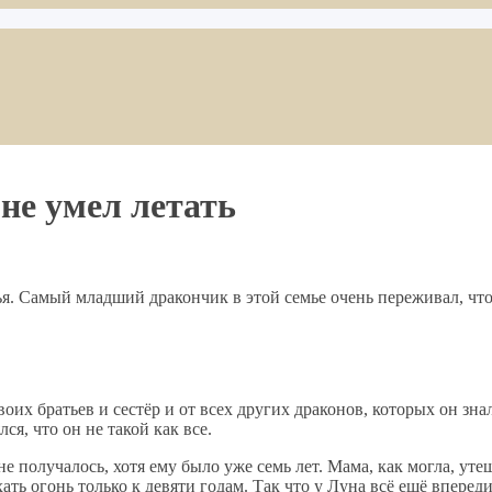
не умел летать
. Самый младший дракончик в этой семье очень переживал, что 
оих братьев и сестёр и от всех других драконов, которых он знал
ся, что он не такой как все.
е получалось, хотя ему было уже семь лет. Мама, как могла, утеш
ть огонь только к девяти годам. Так что у Луна всё ещё впереди