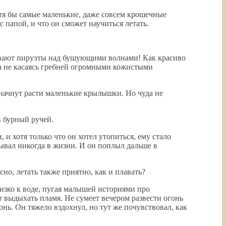
хотя бы самые маленькие, даже совсем крошечные
 папой, и что он сможет научиться летать.
сывают пируэты над бушующими волнами! Как красиво
ва не касаясь гребней огромными кожистыми
о начнут расти маленькие крылышки. Но чуда не
в бурный ручей.
и хотя только что он хотел утопиться, ему стало
тывал никогда в жизни. И он поплыл дальше в
но, летать также приятно, как и плавать?
лизко к воде, пугая малышей историями про
т выдыхать пламя. Не сумеет вечером развести огонь
нь. Он тяжело вздохнул, но тут же почувствовал, как