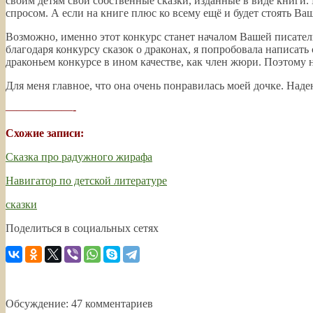
своим детям свои собственные сказки, изданные в виде книги.
спросом. А если на книге плюс ко всему ещё и будет стоять Ваш
Возможно, именно этот конкурс станет началом Вашей писатель
благодаря конкурсу сказок о драконах, я попробовала написать 
драконьем конкурсе в ином качестве, как член жюри. Поэтому н
Для меня главное, что она очень понравилась моей дочке. Наде
——————-
Схожие записи:
Сказка про радужного жирафа
Навигатор по детской литературе
сказки
Поделиться в социальных сетях
Обсуждение: 47 комментариев