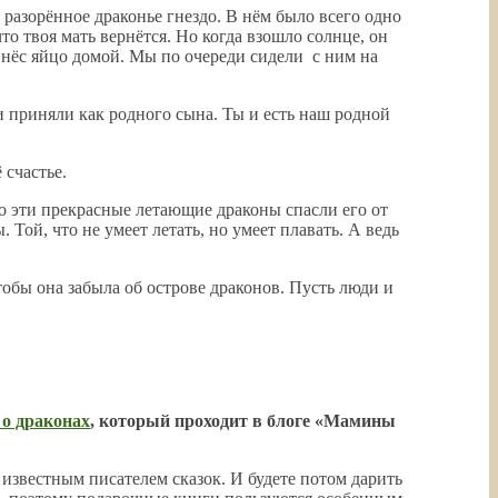
 разорённое драконье гнездо. В нём было всего одно
то твоя мать вернётся. Но когда взошло солнце, он
принёс яйцо домой. Мы по очереди сидели с ним на
и приняли как родного сына. Ты и есть наш родной
 счастье.
то эти прекрасные летающие драконы спасли его от
 Той, что не умеет летать, но умеет плавать. А ведь
обы она забыла об острове драконов. Пусть люди и
 о драконах
, который проходит в блоге «Мамины
м известным писателем сказок. И будете потом дарить