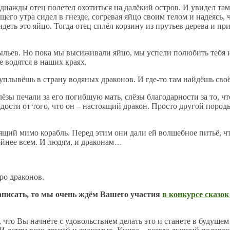
днажды отец полетел охотиться на далёкий остров. И увидел там
го утра сидел в гнезде, согревая яйцо своим телом и надеясь, ч
сидеть это яйцо. Тогда отец сплёл корзину из прутьев дерева и 
крыльев. Но пока мы высиживали яйцо, мы успели полюбить тебя 
е водятся в наших краях.
уплывёшь в страну водяных драконов. И где-то там найдёшь своё
ёзы печали за его погибшую мать, слёзы благодарности за то, ч
ости от того, что он – настоящий дракон. Просто другой породы.
ий мимо корабль. Перед этим они дали ей волшебное питьё, чт
койнее всем. И людям, и драконам…
ро драконов.
написать, то мы очень ждём Вашего участия
в конкурсе сказок
, что Вы начнёте с удовольствием делать это и станете в будуще