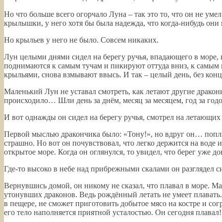
Но что больше всего огорчало Луна – так это то, что он не ум
крылышки, у него хотя бы была надежда, что когда-нибудь они 
Но крыльев у него не было. Совсем никаких.
Лун целыми днями сидел на берегу ручья, впадающего в море,
поднимаются к самым тучам и пикируют оттуда вниз, к самым г
крыльями, снова взмывают ввысь. И так – целый день, без конц
Маленький Лун не уставал смотреть, как летают другие драконы
происходило… Шли день за днём, месяц за месяцем, год за годо
И вот однажды он сидел на берегу ручья, смотрел на летающих 
Первой мыслью дракончика было: «Тону!», но вдруг он… поплыл.
страшно. Но вот он почувствовал, что легко держится на воде 
открытое море. Когда он оглянулся, то увидел, что берег уже до
Где-то высоко в небе над прибрежными скалами он разглядел си
Вернувшись домой, он никому не сказал, что плавал в море. М
утонувших драконов. Ведь рождённый летать не умеет плавать.
в пещере, не сможет приготовить добытое мясо на костре и сог
его тело наполняется приятной усталостью. Он сегодня плавал