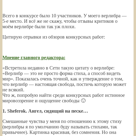
Всего в конкурсе было 10 участников. У моего верлибра —
5-е место. И всё же не скажу, чтобы отзывы критиков о
моём верлибре были так уж плохи.
Цитирую отрывки из обзоров конкурсных работ:
Мнение главного редактора:
«Встретила недавно в Сети такую цитату о верлибре:
«Верлибр — это не просто форма стиха, а способ видеть
мир». Показалась очень точной, как и утверждение о том,
что верлибр — настоящая свобода, постичь которую может
не всякий.
Что ж, попробую найти среди конкурсных работ истинное
мировоззрение и ощущение свободы 🙂
1. Sheferok. Ангел, сидящий на песке…
Смешанные чувства у меня по отношению к этому стиху
(верлибры я по умолчанию буду называть стихами, так
привычнее). Картинка красивая, без сомнения. Но она