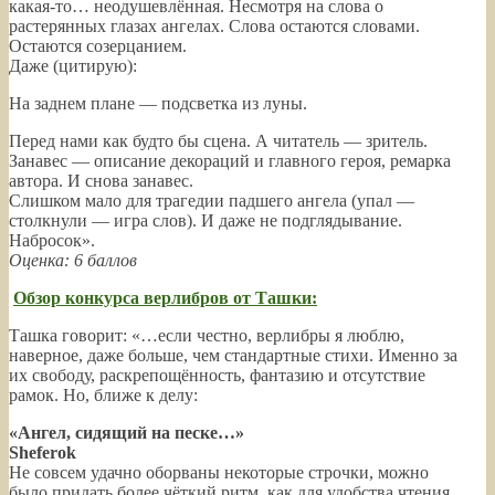
какая-то… неодушевлённая. Несмотря на слова о
растерянных глазах ангелах. Слова остаются словами.
Остаются созерцанием.
Даже (цитирую):
На заднем плане — подсветка из луны.
Перед нами как будто бы сцена. А читатель — зритель.
Занавес — описание декораций и главного героя, ремарка
автора. И снова занавес.
Слишком мало для трагедии падшего ангела (упал —
столкнули — игра слов). И даже не подглядывание.
Набросок».
Оценка: 6 баллов
Обзор конкурса верлибров от Ташки:
Ташка говорит: «…если честно, верлибры я люблю,
наверное, даже больше, чем стандартные стихи. Именно за
их свободу, раскрепощённость, фантазию и отсутствие
рамок. Но, ближе к делу:
«Ангел, сидящий на песке…»
Sheferok
Не совсем удачно оборваны некоторые строчки, можно
было придать более чёткий ритм, как для удобства чтения,